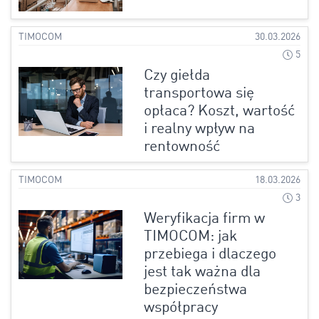
TIMOCOM
30.03.2026
5
Czy giełda
transportowa się
opłaca? Koszt, wartość
i realny wpływ na
rentowność
TIMOCOM
18.03.2026
3
Weryfikacja firm w
TIMOCOM: jak
przebiega i dlaczego
jest tak ważna dla
bezpieczeństwa
współpracy