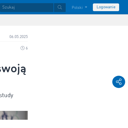
Logowanie
Polski
06.05.2025
6
swoją
study