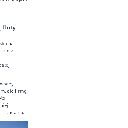
 floty
rska na
 ale z
całej
zawodny
m, ale firmą,
yło
niej
 Lithuania.