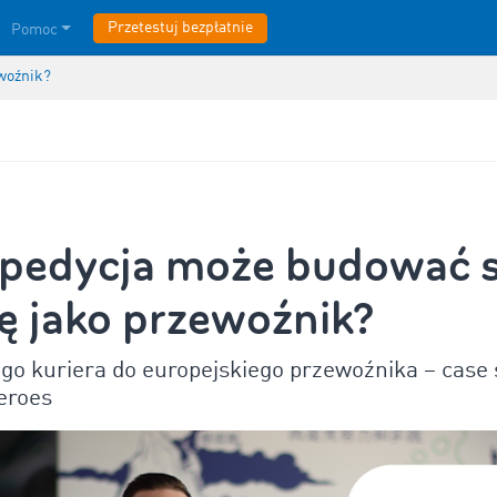
Przetestuj bezpłatnie
Pomoc
woźnik?
spedycja może budować 
ę jako przewoźnik?
go kuriera do europejskiego przewoźnika – case 
eroes