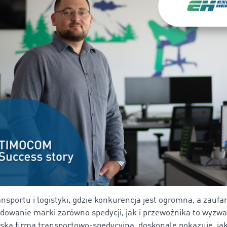
nsportu i logistyki, gdzie konkurencja jest ogromna, a zaufa
dowanie marki zarówno spedycji, jak i przewoźnika to wyzwa
wska firma transportowo-spedycyjna, doskonale pokazuje, jaki