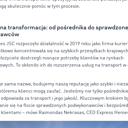
gą skutecznie pomóc w tym procesie.
na transformacja: od pośrednika do sprawdzonej
nawców
es JSC rozpoczęło działalność w 2019 roku jako firma kurie
ątkowo koncentrowała się na szybkich przesyłkach krajowych,
ałożyciele dostrzegli rosnące potrzeby klientów na rynkach
wych. To skłoniło ich do rozszerzenia usług na transport w 
e sama nazwa, budujemy naszą reputację jako szybki i nie
któremu klienci mogą zaufać.
Jesteśmy nie tylko pośrednikie
e odpowiada za transport i jego jakość. Kluczowym krokiem b
nie się na flocie sprawdzonych podwykonawców i bezpośred
 klientami – mówi Raimondas Nekrasas, CEO Express Heroes