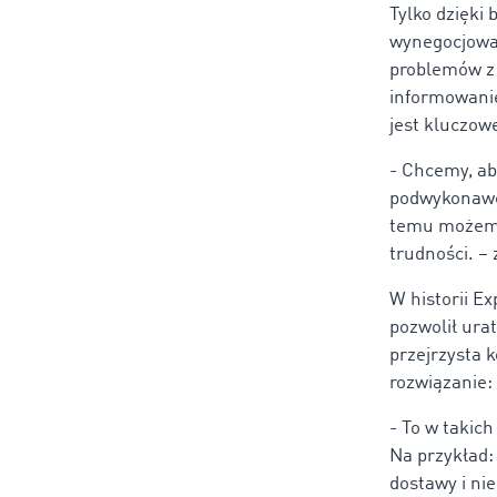
Tylko dzięki
wynegocjować
problemów z 
informowanie
jest kluczow
- Chcemy, aby
podwykonawca
temu możemy
trudności. –
W historii Ex
pozwolił ura
przejrzysta 
rozwiązanie:
- To w takic
Na przykład:
dostawy i ni