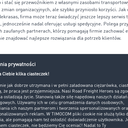
 i stać się przewoźnikiem z własnymi zasobami transportow
zmian organizacyjnych, ale szybko przyniosło korzyści. Jak 
ekrasas, firma może t
eraz świadczyć jeszcze lepszy serwis
j, jednocześnie nadal oferując usługi spedycyjne. Polega prz
h zaufanych partnerach, którzy pomagają firmie zachować e
e znajdować najlepsze rozwiązania dla potrzeb klientów.
ania, nowe rozwiązania – jak Express Heroes 
większych wyzwań była skuteczna transformacja – z wizer
spedytora do rzetelnego i transparentnego przewoźnika, co
a nowo zaufania wśród klientów i partnerów biznesowych. A
rma wdrożyła konkretne rozwiązania:
tycja w rozwój usług transportowych
,
adzenie rygorystycznych procedur gwarantujących termin
eczną realizację zleceń;