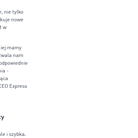
 nie tylko
yskuje nowe
t w
niej mamy
ozwala nam
 odpowiednie
ia -
dąca
 CEO Express
ty
le i szybka.