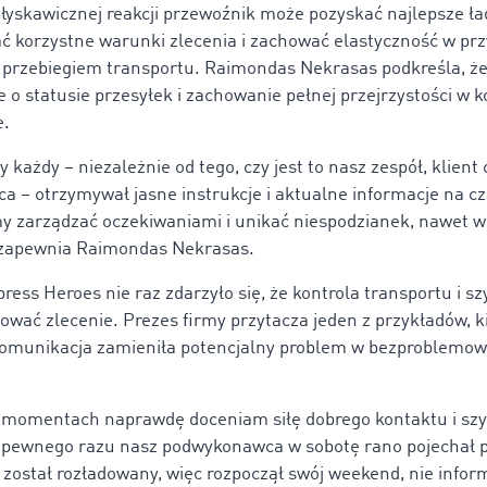
 błyskawicznej reakcji przewoźnik może pozyskać najlepsze ła
 korzystne warunki zlecenia i zachować elastyczność w pr
przebiegiem transportu. Raimondas Nekrasas podkreśla, ż
 o statusie przesyłek i zachowanie pełnej przejrzystości w 
e.
 każdy – niezależnie od tego, czy jest to nasz zespół, klient 
 – otrzymywał jasne instrukcje i aktualne informacje na cz
 zarządzać oczekiwaniami i unikać niespodzianek, nawet w
 zapewnia Raimondas Nekrasas.
press Heroes nie raz zdarzyło się, że kontrola transportu i sz
tować zlecenie. Prezes firmy przytacza jeden z przykładów, k
komunikacja zamieniła potencjalny problem w bezproblemo
h momentach naprawdę doceniam siłę dobrego kontaktu i szybk
 pewnego razu nasz podwykonawca w sobotę rano pojechał p
e został rozładowany, więc rozpoczął swój weekend, nie infor