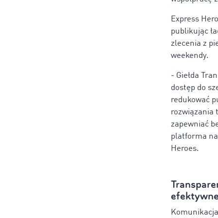
Express Hero
publikując ł
zlecenia z pi
weekendy.
-
Giełda Tra
dostęp do sz
redukować pu
rozwiązania 
zapewniać b
platforma na 
Heroes.
Transpare
efektywne
Komunikacja 