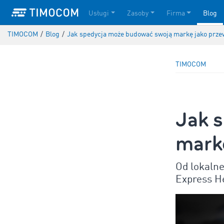
Usługi
Zasoby
Firma
Blog
TIMOCOM
/
Blog
/
Jak spedycja może budować swoją markę jako prze
TIMOCOM
Jak 
mark
Od lokalne
Express H