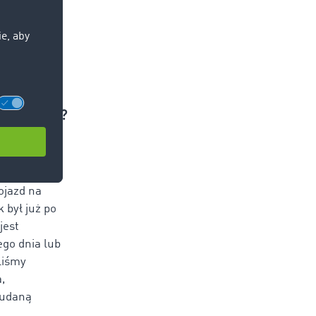
, aby
przebiegi?
ytuacji, z
dzwonić do
 - Na
ojazd na
 był już po
jest
go dnia lub
liśmy
,
 udaną