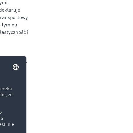
ymi.
deklaruje
 transportowy
y tym na
lastyczność i
przełamało
unku
 oznaczało
by to
ową i