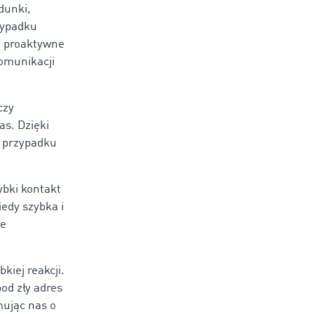
dunki,
zypadku
e proaktywne
komunikacji
czy
as. Dzięki
 przypadku
ybki kontakt
iedy szybka i
we
iej reakcji.
od zły adres
mując nas o