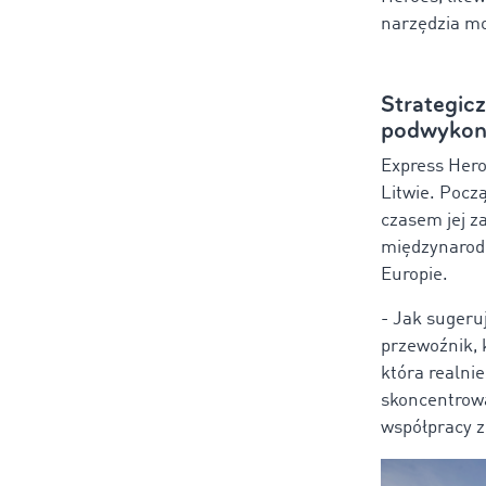
narzędzia mo
Strategicz
podwyko
Express Hero
Litwie. Pocz
czasem jej z
międzynarodo
Europie.
-
Jak sugeruj
przewoźnik, 
która realni
skoncentrowa
współpracy z