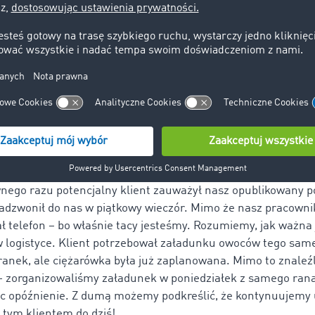
nienie bezpośrednich relacji z klientami i podwykonawcami
nić długoterminową, przejrzystą współpracę
,
zystanie możliwości, jakie daje cyfryzacja.
ć zlecenia transportowe i zminimalizować puste 
wyróżnia, to determinacja, by znaleźć rozwiązanie dla każdej s
się do nas klient. Dlatego nasi partnerzy wiedzą, że mogą za
aterów" i otrzymają pomoc. – dowodzi Raimondas Nekrasas
nego razu potencjalny klient zauważył nasz opublikowany p
dzwonił do nas w piątkowy wieczór. Mimo że nasz pracownik
ał telefon – bo właśnie tacy jesteśmy. Rozumiemy, jak ważna 
 logistyce. Klient potrzebował załadunku owoców tego same
ranek, ale ciężarówka była już zaplanowana. Mimo to znaleź
– zorganizowaliśmy załadunek w poniedziałek z samego rana
c opóźnienie.
Z dumą możemy podkreślić, że kontynuujemy
 tym klientem do dziś!