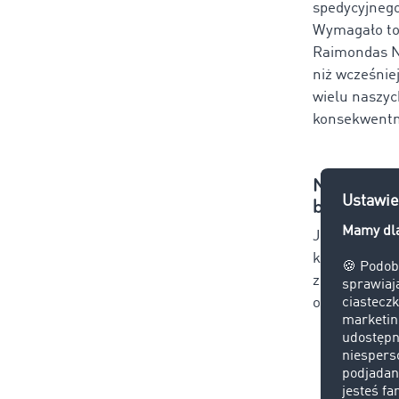
spedycyjnego
Wymagało to 
Raimondas N
niż wcześnie
wielu naszyc
konsekwentni
Nowe wyzw
bariery
Jednym z naj
klasycznego 
zbudowanie n
osiągnąć, fi
Inwes
Wprow
bezpi