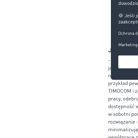
Wzmoc
zapew
Wykor
Jak zdoby
- To, co nas 
jaką zwróci 
naszych "boh
przykład pew
TIMOCOM i za
pracy, odebr
dostępność w
w sobotni po
rozwiązanie 
minimalizują
współpracę z