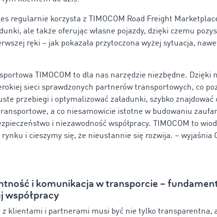
es regularnie korzysta z TIMOCOM Road Freight Marketplace,
adunki, ale także oferując własne pojazdy, dzięki czemu poz
erwszej ręki – jak pokazała przytoczona wyżej sytuacja, nawe
nsportowa TIMOCOM to dla nas narzędzie niezbędne. Dzięki 
erokiej sieci sprawdzonych partnerów transportowych, co p
ste przebiegi i optymalizować załadunki, szybko znajdować
transportowe, a co niesamowicie istotne w budowaniu zaufan
ezpieczeństwo i niezawodność współpracy. TIMOCOM to wio
rynku i cieszymy się, że nieustannie się rozwija. – wyjaśnia
ntność i komunikacja w transporcie – fundamen
j współpracy
z klientami i partnerami musi być nie tylko transparentna, a