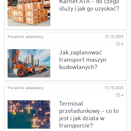
Karnet ATA – do czego
służy i jak go uzyskać?
Poradnik załadowcy
27.10.2025
6
Jak zaplanować
transport maszyn
budowlanych?
Poradnik załadowcy
13.10.2025
4
Terminal
przeładunkowy – co to
jest i jak działa w
transporcie?