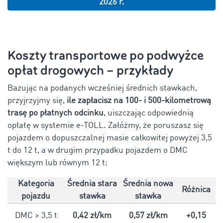
2026 r.
Koszty transportowe po podwyżce
opłat drogowych – przykłady
Bazując na podanych wcześniej średnich stawkach,
przyjrzyjmy się,
ile zapłacisz na 100- i 500-kilometrową
trasę po płatnych odcinku
, uiszczając odpowiednią
opłatę w systemie e-TOLL. Załóżmy, że poruszasz się
pojazdem o dopuszczalnej masie całkowitej powyżej 3,5
t do 12 t, a w drugim przypadku pojazdem o DMC
większym lub równym 12 t:
Kategoria
Średnia stara
Średnia nowa
Różnica
pojazdu
stawka
stawka
DMC > 3,5 t
0,42 zł/km
0,57 zł/km
+0,15