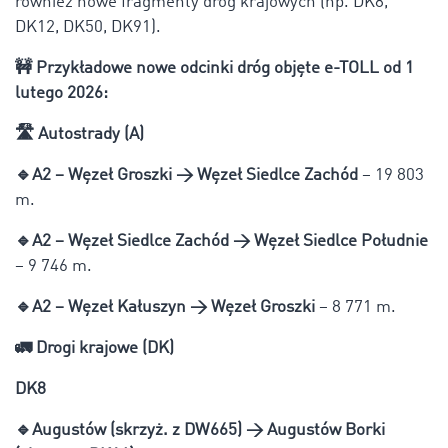
również nowe fragmenty dróg krajowych (np. DK8,
DK12, DK50, DK91).
🚧
Przykładowe nowe odcinki dróg objęte e-TOLL od 1
lutego 2026:
🛣️
Autostrady (A)
🔹
A2 – Węzeł Groszki → Węzeł Siedlce Zachód
– 19 803
m.
🔹
A2 – Węzeł Siedlce Zachód → Węzeł Siedlce Południe
– 9 746 m.
🔹
A2 – Węzeł Kałuszyn → Węzeł Groszki
– 8 771 m.
🚛
Drogi krajowe (DK)
DK8
🔹
Augustów (skrzyż. z DW665) → Augustów Borki