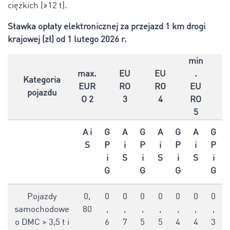
ciężkich (≥12 t).
Stawka opłaty elektronicznej za przejazd 1 km drogi
krajowej (zł) od 1 lutego 2026 r.
min
max.
EU
EU
.
Kategoria
EUR
RO
RO
EU
pojazdu
O 2
3
4
RO
5
A i
G
A
G
A
G
A
G
S
P
i
P
i
P
i
P
i
S
i
S
i
S
i
G
G
G
G
Pojazdy
0,
0
0
0
0
0
0
0
samochodowe
80
,
,
,
,
,
,
,
o DMC > 3,5 t i
6
7
5
5
4
4
3