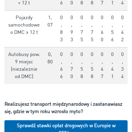
< 12 t
6
0
8
8
7
1
4
Pojazdy
1,
0
0
0
0
0
0
0
samochodowe
07
,
,
,
,
,
,
,
o DMC ≥ 12 t
8
9
7
7
6
5
4
3
3
5
5
0
6
2
Autobusy pow.
0,
0
0
0
0
0
0
0
9 miejsc
80
,
,
,
,
,
,
,
(niezależnie
6
7
5
5
4
4
3
od DMC)
6
0
8
8
7
1
4
Realizujesz transport międzynarodowy i zastanawiasz
się, gdzie w tym roku wzrosło myto?
Sprawdź stawki opłat drogowych w Europie w