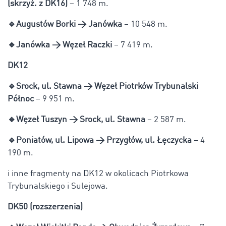
(skrzyż. z DK16)
– 1 748 m.
🔹
Augustów Borki → Janówka
– 10 548 m.
🔹
Janówka → Węzeł Raczki
– 7 419 m.
DK12
🔹
Srock, ul. Stawna → Węzeł Piotrków Trybunalski
Północ
– 9 951 m.
🔹
Węzeł Tuszyn → Srock, ul. Stawna
– 2 587 m.
🔹
Poniatów, ul. Lipowa → Przygłów, ul. Łęczycka
– 4
190 m.
i inne fragmenty na DK12 w okolicach Piotrkowa
Trybunalskiego i Sulejowa.
DK50 (rozszerzenia)