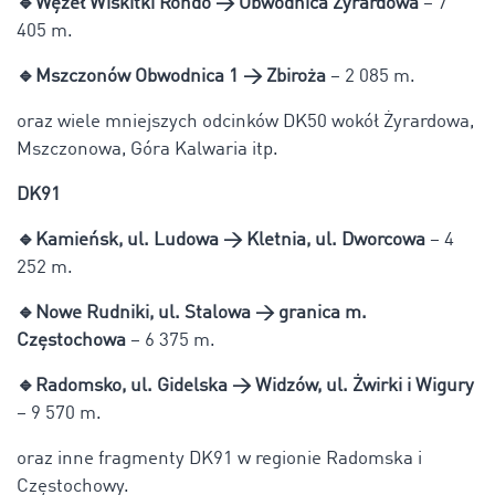
🔹
Węzeł Wiskitki Rondo → Obwodnica Żyrardowa
– 7
405 m.
🔹
Mszczonów Obwodnica 1 → Zbiroża
– 2 085 m.
oraz wiele mniejszych odcinków DK50 wokół Żyrardowa,
Mszczonowa, Góra Kalwaria itp.
DK91
🔹
Kamieńsk, ul. Ludowa → Kletnia, ul. Dworcowa
– 4
252 m.
🔹
Nowe Rudniki, ul. Stalowa → granica m.
Częstochowa
– 6 375 m.
🔹
Radomsko, ul. Gidelska → Widzów, ul. Żwirki i Wigury
– 9 570 m.
oraz inne fragmenty DK91 w regionie Radomska i
Częstochowy.