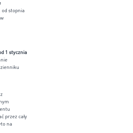
e
 od stopnia
ów
od 1 stycznia
anie
Dzienniku
 z
tnym
entu
ć przez cały
yto na