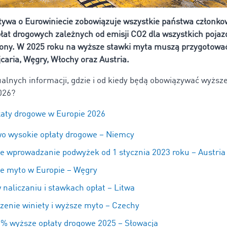
tywa o Eurowiniecie zobowiązuje wszystkie państwa członko
łat drogowych zależnych od emisji CO2 dla wszystkich poj
tony. W 2025 roku na wyższe stawki myta muszą przygotować
jcaria, Węgry, Włochy oraz Austria.
alnych informacji, gdzie i od kiedy będą obowiązywać wyższe
026?
aty drogowe w Europie 2026
o wysokie opłaty drogowe – Niemcy
e wprowadzanie podwyżek od 1 stycznia 2023 roku – Austria
e myto w Europie – Węgry
naliczaniu i stawkach opłat – Litwa
enie winiety i wyższe myto – Czechy
% wyższe opłaty drogowe 2025 – Słowacja