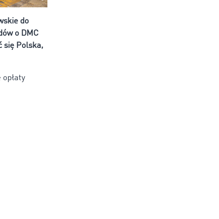
wskie do
azdów o DMC
 się Polska,
 opłaty