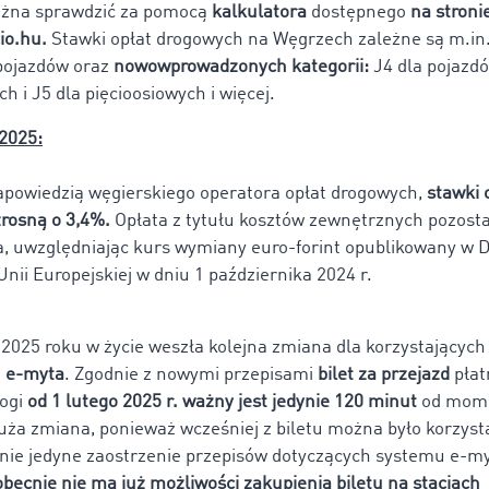
żna sprawdzić za pomocą
kalkulatora
dostępnego
na stroni
cio.hu.
Stawki opłat drogowych na Węgrzech zależne są m.in.
pojazdów oraz
nowowprowadzonych kategorii:
J4 dla pojazd
h i J5 dla pięcioosiowych i więcej.
 2025:
zapowiedzią węgierskiego operatora opłat drogowych,
stawki 
rosną o 3,4%.
Opłata z tytułu kosztów zewnętrznych pozost
, uwzględniając kurs wymiany euro-forint opublikowany w 
ii Europejskiej w dniu 1 października 2024 r.
o 2025 roku w życie weszła kolejna zmiana dla korzystających
o
e-myta
. Zgodnie z nowymi przepisami
bilet za przejazd
pła
rogi
od 1 lutego 2025 r. ważny jest jedynie 120 minut
od mom
uża zmiana, ponieważ wcześniej z biletu można było korzysta
o nie jedyne zaostrzenie przepisów dotyczących systemu e-m
obecnie nie ma już możliwości zakupienia biletu na stacjach