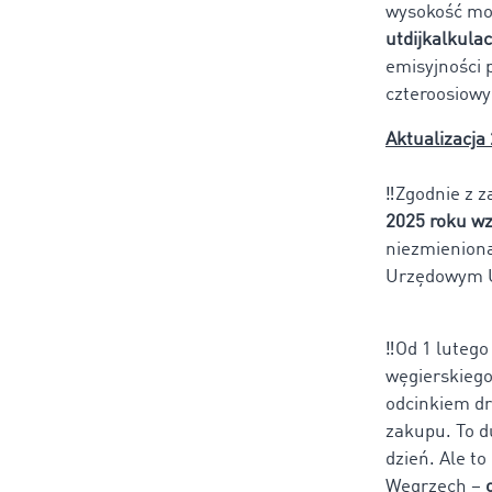
wysokość mo
utdijkalkula
emisyjności 
czteroosiowyc
Aktualizacja
‼️Zgodnie z 
2025 roku wz
niezmieniona
Urzędowym Un
‼️Od 1 luteg
węgierskieg
odcinkiem d
zakupu. To d
dzień. Ale t
Węgrzech –