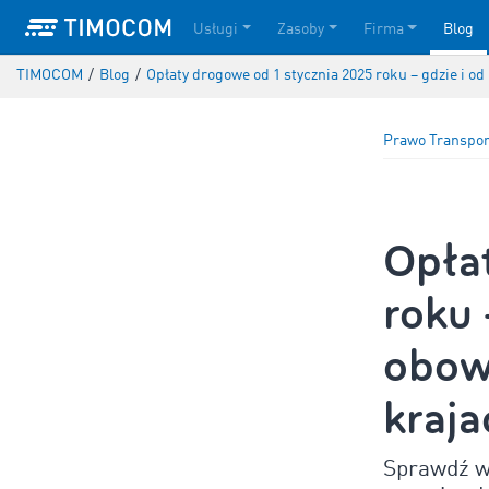
Usługi
Zasoby
Firma
Blog
TIMOCOM
/
Blog
/
Opłaty drogowe od 1 stycznia 2025 roku – gdzie i o
Prawo Transpo
Opłat
roku 
obow
kraj
Sprawdź w