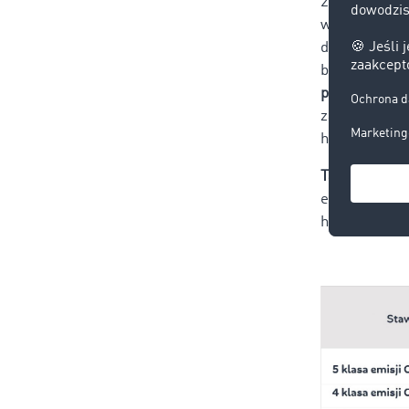
2024 roku
po
wynoszą odp
dopiero na 2
być przypisa
przypisane do
zadeklarować
https://go-m
Tabela stawe
emisję zanie
hałas i emis