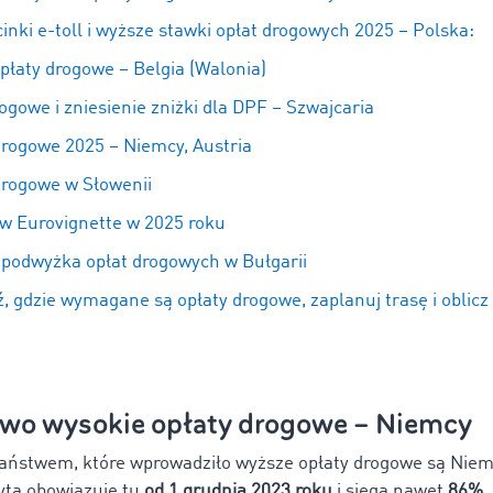
nki e-toll i wyższe stawki opłat drogowych 2025 – Polska:
płaty drogowe – Belgia (Walonia)
ogowe i zniesienie zniżki dla DPF – Szwajcaria
drogowe 2025 – Niemcy, Austria
drogowe w Słowenii
w Eurovignette w 2025 roku
 podwyżka opłat drogowych w Bułgarii
, gdzie wymagane są opłaty drogowe, zaplanuj trasę i oblicz
wo wysokie opłaty drogowe – Niemcy
aństwem, które wprowadziło wyższe opłaty drogowe są Niem
ta obowiązuje tu
od 1 grudnia 2023 roku
i sięga nawet
86%