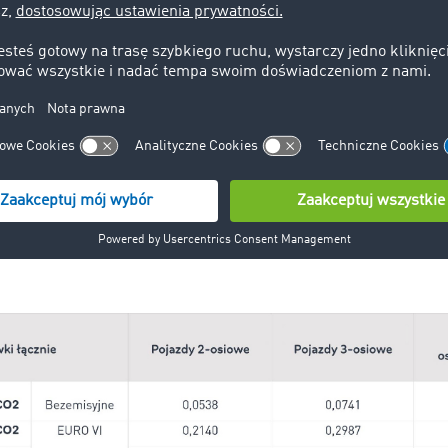
dwyżki obejmują pojazdy emitujące najwięcej zanieczyszczeń 
owiednio
o 3,87 centów/km
więcej. Kolejny wzrost opłat pla
025 rok. Przy obliczaniu stawki myta należy pamiętać, że po
ne do klasy taryfowej, w przeciwnym wypadku
zostaną autom
 najwyższej taryfy – czyli klasy emisji spalin I.
Właściciel po
 klasę emisji EURO i klasę emisji CO2 elektronicznie za pom
aut.at/co2-rechner#/
k opłat
drogowych dla ciężarówek o DMC powyżej 3,5 tony z
czyszczeń, w tym dopłaty za zanieczyszczenie powietrza, infr
ję CO2 –
Austria 2024: