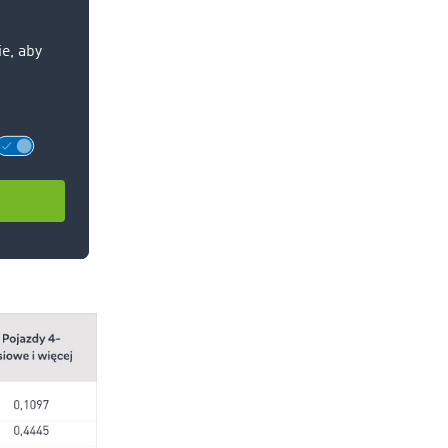
(klasa I)
i
nowany jest
jazdy muszą
atycznie
jazdu może
ocą strony:
 uwagi na
astrukturę,