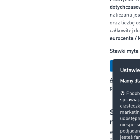
dotychczasow
naliczana je
oraz liczbę 
całkowitej d
eurocenta /
Stawki myta 
Opłaty dr
Aktualizacja
planowane wy
Stopnio
roku – A
W Austrii no