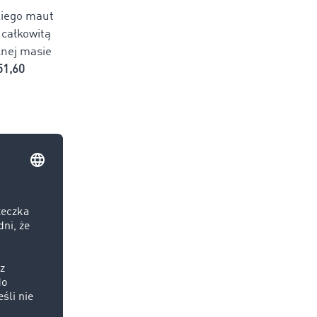
kiego maut
 całkowitą
lnej masie
51,60
ie są
uje.
ia 2023
stycznia