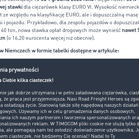
ej stawki
dla ciężarówek klasy EURO VI. Wysokość niemiec
st ze względu na klasyfikację EURO, ale i dopuszczalną masę
osi i pojazdu. Przykładowo, dla zespołu pojazdów o dopuszcza
o 40 ton, nowa stawka opłat drogowych może wynieść
nawet 
 km
(o 16,20 eurocenta więcej niż obecnie).
w Niemczech w formie tabelki dostępne w artykule:
ogowe w Niemczech 2026 - ile wynoszą stawki?
 2025:
Według zapowiedzi niemieckiego rządu, w 2025 roku n
ższe opłaty drogowe, a więc powyższy cennik wziąć obowiąz
we wprowadzanie podwyżek od 1 styczn
ustria
we stawki opłat drogowych wprowadzane są stopniowo. Od 1 