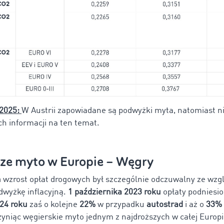
 2025:
W Austrii zapowiadane są podwyżki myta, natomiast n
h informacji na ten temat.
ze myto w Europie – Węgry
h
wzrost opłat drogowych był szczególnie odczuwalny ze wzg
wyżkę inflacyjną.
1 października 2023 roku
opłaty podniesi
024 roku
zaś o kolejne
22%
w przypadku
autostrad
i aż o
33%
czyniąc węgierskie myto jednym z najdroższych w całej Europ