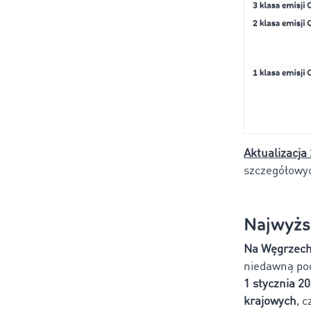
Aktualizacja
szczegółowyc
Najwyżs
Na Węgrzec
niedawną pod
1 stycznia 2
krajowych
, 