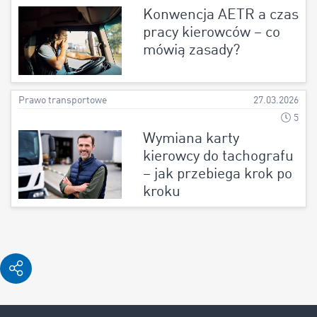
Konwencja AETR a czas
pracy kierowców – co
mówią zasady?
Prawo transportowe
27.03.2026
5
Wymiana karty
kierowcy do tachografu
– jak przebiega krok po
kroku