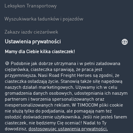
Leksykon Transportowy
Wyszukiwarka ładunków i pojazdów
Zakazy jazdy ciężarówek
Bezpieczeństwo
Firma
Historie sukcesu
Klienci pozyskują nowych klientów
Informacje prawne
Impressum
OWU