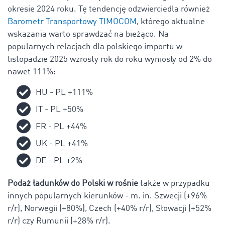
okresie 2024 roku. Tę tendencję odzwierciedla również
Barometr Transportowy TIMOCOM
, którego aktualne
wskazania warto sprawdzać na bieżąco. Na
popularnych relacjach dla polskiego importu w
listopadzie 2025 wzrosty rok do roku wyniosły od 2% do
nawet 111%:
HU - PL +111%
IT - PL +50%
FR - PL +44%
UK - PL +41%
DE - PL +2%
Podaż
ładunków
do Polski w rośnie
także w przypadku
innych popularnych kierunków - m. in. Szwecji (+96%
r/r), Norwegii (+80%), Czech (+40% r/r), Słowacji (+52%
r/r) czy Rumunii (+28% r/r).