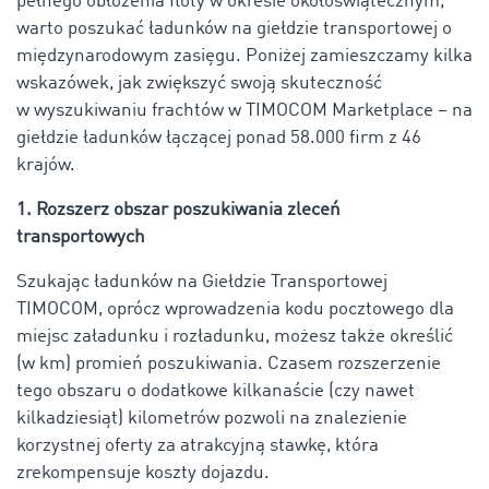
pełnego obłożenia floty w okresie okołoświątecznym,
warto poszukać ładunków na giełdzie transportowej o
międzynarodowym zasięgu. Poniżej zamieszczamy kilka
wskazówek, jak zwiększyć swoją skuteczność
w wyszukiwaniu frachtów w TIMOCOM Marketplace – na
giełdzie ładunków łączącej ponad
58.000
firm z 46
krajów.
1. Rozszerz obszar poszukiwania zleceń
transportowych
Szukając ładunków na Giełdzie Transportowej
TIMOCOM, oprócz wprowadzenia kodu pocztowego dla
miejsc załadunku i rozładunku, możesz także określić
(w km) promień poszukiwania. Czasem rozszerzenie
tego obszaru o dodatkowe kilkanaście (czy nawet
kilkadziesiąt) kilometrów pozwoli na znalezienie
korzystnej oferty za atrakcyjną stawkę, która
zrekompensuje koszty dojazdu.