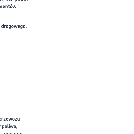
ementów
u drogowego,
 przewozu
 paliwa,