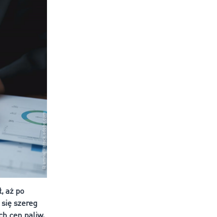
, aż po
się szereg
ch cen paliw,