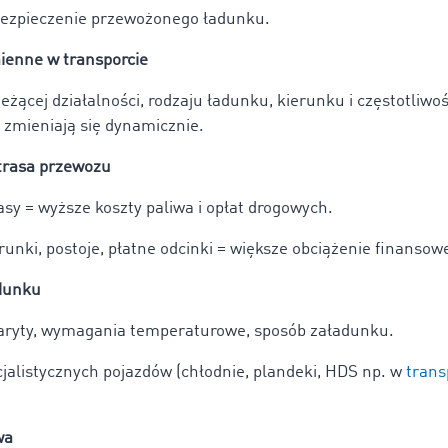
ezpieczenie przewożonego ładunku.
ienne w transporcie
eżącej działalności, rodzaju ładunku, kierunku i częstotliwoś
 zmieniają się dynamicznie.
trasa przewozu
asy = wyższe koszty paliwa i opłat drogowych.
unki, postoje, płatne odcinki = większe obciążenie finansow
dunku
aryty, wymagania temperaturowe, sposób załadunku.
jalistycznych pojazdów (chłodnie, plandeki, HDS np. w
trans
wa