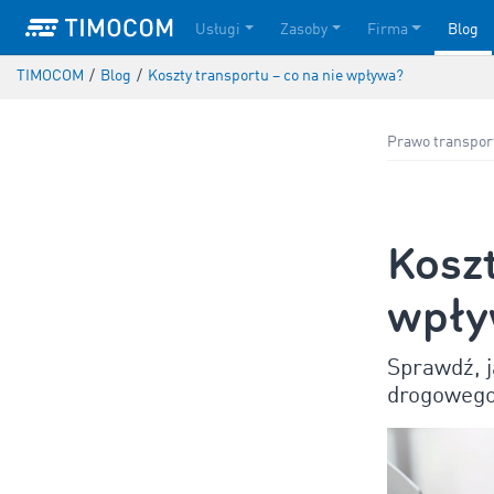
Usługi
Zasoby
Firma
Blog
TIMOCOM
/
Blog
/
Koszty transportu – co na nie wpływa?
Prawo transpo
Koszt
wpły
Sprawdź, j
drogoweg