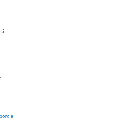
ci
e.
porcie