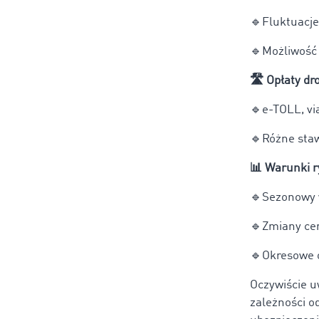
🔹
Fluktuacje
🔹
Możliwość 
🛣
️ Opłaty d
🔹
e-TOLL, vi
🔹
Różne staw
📊
Warunki r
🔹
Sezonowy w
🔹
Zmiany ce
🔹
Okresowe o
Oczywiście u
zależności o