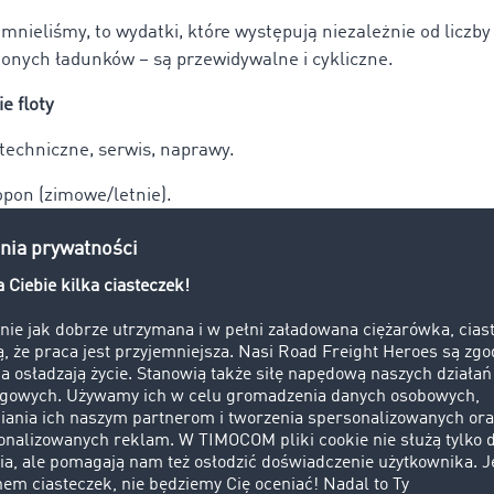
omnieliśmy, to wydatki, które występują niezależnie od liczb
ionych ładunków – są przewidywalne i cykliczne.
e floty
techniczne, serwis, naprawy.
pon (zimowe/letnie).
stracyjne (tablice, dowód rejestracyjny).
ienie pracowników
nie kierowców (w tym diety, nadgodziny, zmiany nocne).
owników biurowych i administracji (np. spedytorzy, księgowo
dytu / leasingu
 raty leasingowe lub kredytowe za pojazdy i sprzęt.