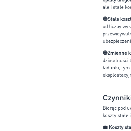
opłaty drogo
ale i stałe k
🔵
Stałe kosz
od liczby wy
przewidywaln
ubezpieczenia
🔵
Zmienne ko
działalności
ładunki, tym
eksploatacyj
Czynnik
Biorąc pod u
koszty stałe
💼
Koszty sta