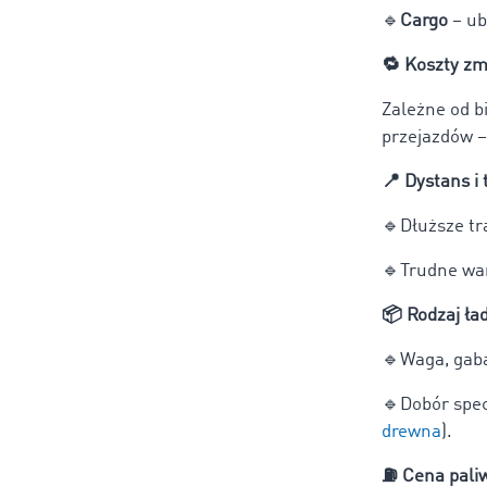
🔹
Cargo
– ub
🔁
Koszty zm
Zależne od bi
przejazdów –
📍
Dystans i 
🔹
Dłuższe tr
🔹
Trudne war
📦
Rodzaj ła
🔹
Waga, gab
🔹
Dobór spec
drewna
).
⛽
Cena pali