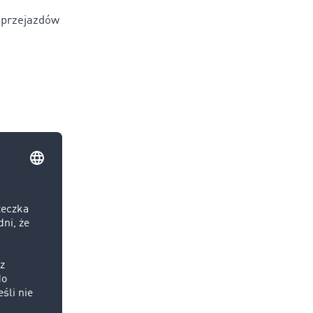
y przejazdów
ść).