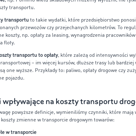
we
, itp. Pomimo wielu składowych możemy wyróżnić nie tyl
oszty transportu.
ty transportu
to takie wydatki, które przedsiębiorstwo ponosi
konanych przewozów czy przejechanych kilometrów. To regul
e koszty, np. opłaty za leasing, wynagrodzenia pracowników
 floty.
szty transportu to opłaty
, które zależą od intensywności w
 transportowej – im więcej kursów, dłuższe trasy lub bardzie
 są one wyższe. Przykłady to: paliwo, opłaty drogowe czy zuż
ne pojazdu.
i wpływające na koszty transportu dro
wagę powyższe definicje, wymieniliśmy czynniki, które mają
 i koszty zmienne w transporcie drogowym towarów:
łe w transporcie