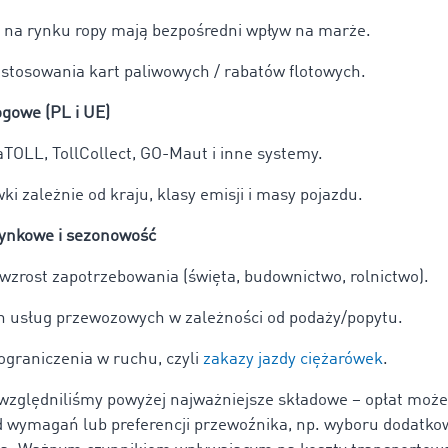
 na rynku ropy mają bezpośredni wpływ na marże.
stosowania kart paliwowych / rabatów flotowych.
rogowe (PL i UE)
aTOLL, TollCollect, GO-Maut i inne systemy.
ki zależnie od kraju, klasy emisji i masy pojazdu.
ynkowe i sezonowość
zrost zapotrzebowania (święta, budownictwo, rolnictwo).
n usług przewozowych w zależności od podaży/popytu.
graniczenia w ruchu, czyli
zakazy jazdy ciężarówek
.
względniliśmy powyżej najważniejsze składowe – opłat może
d wymagań lub preferencji przewoźnika, np. wyboru dodatk