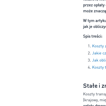
przez opłaty
może znacząc
W tym artyku
jak je oblic
Spis treści:
Koszty 
Jakie c
Jak obl
Koszty 
Stałe i 
Koszty trans
(krajowy, mi