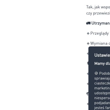
Tak, jak wsp
czy przewiez
🚛
Utrzymani
🔹
Przeglądy 
🔹
Wymiana o
🔹
Opłaty reje
👨
Zatrudn
🔹
Wynagrodze
🔹
Płace prac
💳
Spłata kre
🔹
Miesięczne