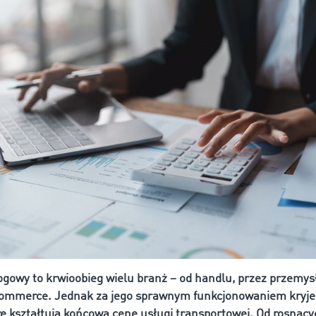
ogowy to krwioobieg wielu branż – od handlu, przez przemysł
commerce. Jednak za jego sprawnym funkcjonowaniem kryje 
re kształtują końcową cenę usługi transportowej. Od rosnący