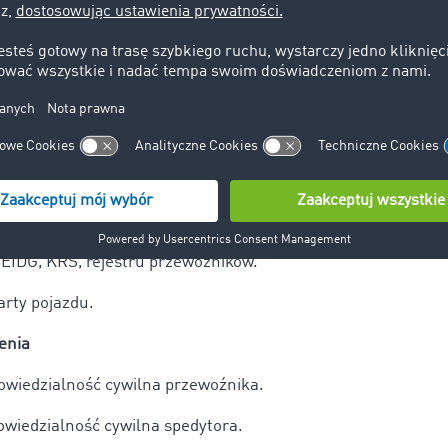
ładki i licencje
d środków transportowych.
S, PPK.
licencje (krajowe, międzynarodowe), zezwolenia kabotażowe.
yskania
Certyfikatu Kompetencji Zawodowych.
inistracyjne
EIDG, KRS, rejestru przewoźników.
rty pojazdu.
zenia
owiedzialność cywilna przewoźnika.
wiedzialność cywilna spedytora.