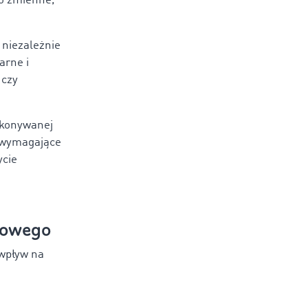
ko zmienne,
 niezależnie
arne i
 czy
ykonywanej
j wymagające
ycie
gowego
 wpływ na