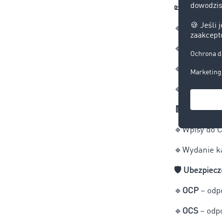
📜
Podatki, sk
🔹
Podatek o
🔹
Składki ZU
🔹
Opłaty za 
🔹
Koszty uz
🧾
Opłaty adm
🔹
Wpisy do C
🔹
Wydanie ka
🛡
️ Ubezpiec
🔹
OCP
– odp
🔹
OCS
– odpo