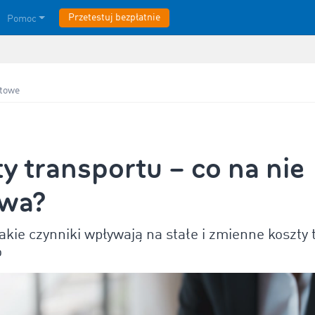
Przetestuj bezpłatnie
Pomoc
rtowe
y transportu – co na nie
wa?
akie czynniki wpływają na stałe i zmienne koszty
o