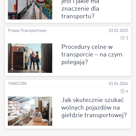
jest i jakie ma
znaczenie dla
transportu?
Prawo Transportowe
03.02.2025
5
Procedury celne w
transporcie – na czym
polegają?
TIMOCOM
03.04.2026
4
Jak skutecznie szukać
wolnych pojazdów na
giełdzie transportowej?