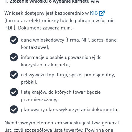
1. Złożenie wniosku o wydanie karnetu ATA
Wniosek dostępny jest bezpośrednio w
KIG
(formularz elektroniczny lub do pobrania w formie
PDF). Dokument zawiera m.in.:
dane wnioskodawcy (firma, NIP, adres, dane
kontaktowe),
informacje o osobie upoważnionej do
korzystania z karnetu,
cel wywozu (np. targi, sprzęt profesjonalny,
próbki),
listę krajów, do których towar będzie
przemieszczany,
planowany okres wykorzystania dokumentu.
Nieodzownym elementem wniosku jest tzw. general
list, czyli szczegółowa lista towarów. Powinna ona