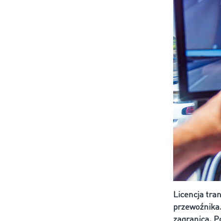
Licencja tra
przewoźnika.
zagranicą. P