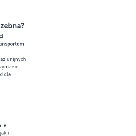
trzebna?
ci
ransportem
raz unijnych
rzymanie
d dla
 jej
ak i