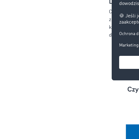
Licencja t
Choć licencj
zakresem dzi
każdą z nich
do przewozu 