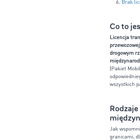
Brak li
Co to je
Licencja tra
przewozowej
drogowym rz
międzynaro
(Pakiet Mobi
odpowiednieg
wszystkich p
Rodzaje 
między
Jak wspomnie
granicami, d