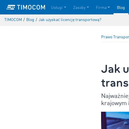
Usługi
Zasoby
Firma
Blog
TIMOCOM
/
Blog
/
Jak uzyskać licencję transportową?
Prawo Transpo
Jak u
tran
Najważniej
krajowym 