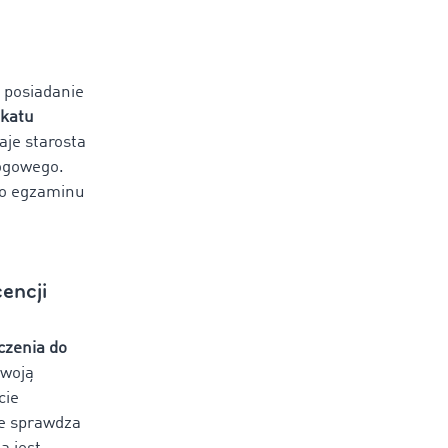
t posiadanie
ikatu
aje starosta
rogowego.
go egzaminu
cencji
czenia do
woją
cie
ze sprawdza