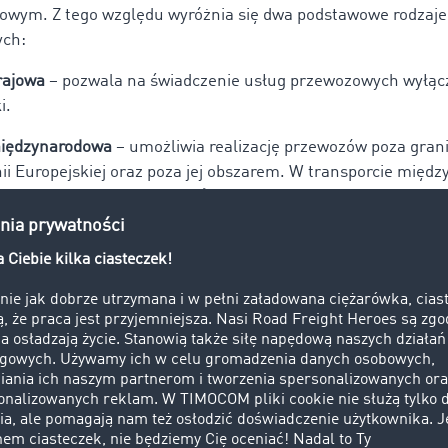
wym. Z tego względu wyróżnia się dwa podstawowe rodzaje l
ych:
rajowa
– pozwala na świadczenie usług przewozowych wyłąc
i.
międzynarodowa
– umożliwia realizację przewozów poza grani
i Europejskiej oraz poza jej obszarem. W transporcie mię
st również jako
licencja wspólnotowa.
 funkcjonuje również
licencja spedycyjna
, czyli licencja na 
rogowego w zakresie pośrednictwa przy przewozie. Na podst
firma może organizować przewozy dla innych podmiotów, al
ać się przewozem towarów.
kapicie przeanalizujemy, czym dokładnie różni się licencja 
edycyjna.