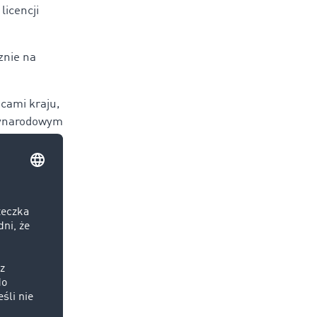
icencji
znie na
cami kraju,
dzynarodowym
wykonywanie
awie tego
e sama nie
transportowa