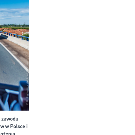
e zawodu
w w Polsce i
łożenia