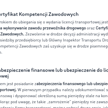
Certyfikat Kompetencji Zawodowych
okiem do ubiegania się o wydania licencji transportowej jes
na wykonywanie zawodu przewoźnika drogowego
oraz
Certyf
 Zawodowych.
Zezwolenie w drodze decyzji administracji wyd
 siedziby przedsiębiorcy lub Główny Inspektor Transportu D
ompetencji Zawodowych zaś uzyskuje się w drodze pisemne
o.
abezpieczenie finansowe lub ubezpieczenie do li
owej
em jest posiadanie z
abezpieczenia finansowego lub ubezpie
sportowej.
W pierwszym przypadku należy udokumentować s
ansową i dysponować określoną sumą pieniędzy stale na kon
orąc pod uwagę, że takie „zamrożenie” pieniędzy nie zaws