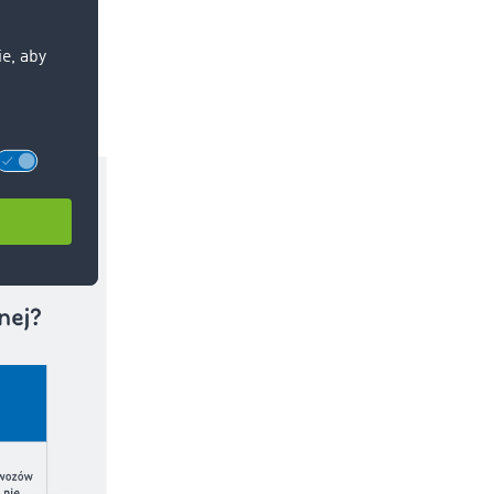
żnią się
pełnić, aby
owa uprawnia
tu.