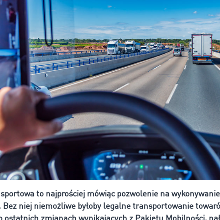
nsportowa to najprościej mówiąc pozwolenie na wykonywani
 Bez niej niemożliwe byłoby legalne transportowanie towaró
o ostatnich zmianach wynikających z Pakietu Mobilności, na