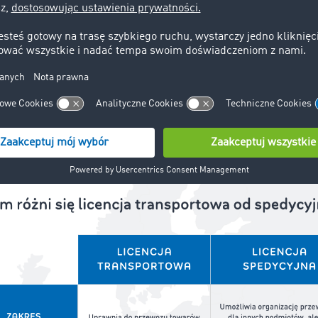
ransportowa a spedycyjna – różnice
a transportowa i spedycyjna dotyczą branży transportowej, ró
ałalności, odpowiedzialnością oraz wymogami, jakie trzeba s
 otrzymać. Wcześniej wspominaliśmy, że licencja transport
towarów, a licencja spedycyjna – do koordynowania transpor