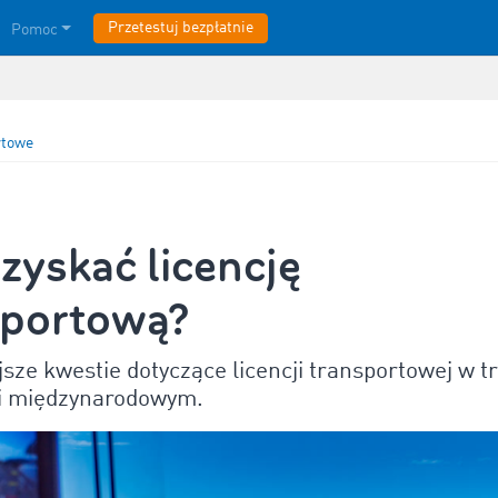
Przetestuj bezpłatnie
Pomoc
rtowe
zyskać licencję
sportową?
sze kwestie dotyczące licencji transportowej w t
i międzynarodowym.