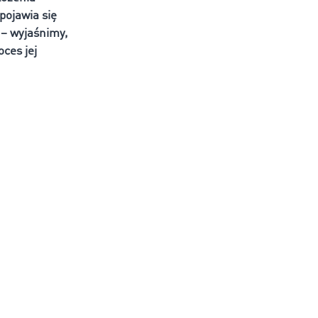
pojawia się
 – wyjaśnimy,
oces jej