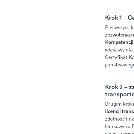
Krok 1 – 
Pierwszym kr
zezwolenia 
Kompetencji
właściwy dla
Certyfikat K
państwoweg
Krok 2 – z
transport
Drugim kroki
licencji tran
zdolność fin
bankowym. Bi