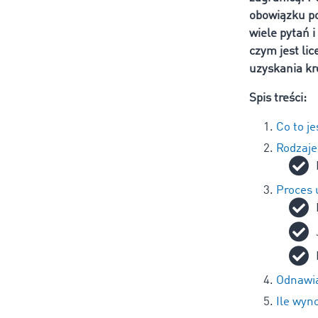
obowiązku pos
wiele pytań 
czym jest lic
uzyskania kr
Spis treści:
Co to je
Rodzaje
Proces 
Odnawian
Ile wyno