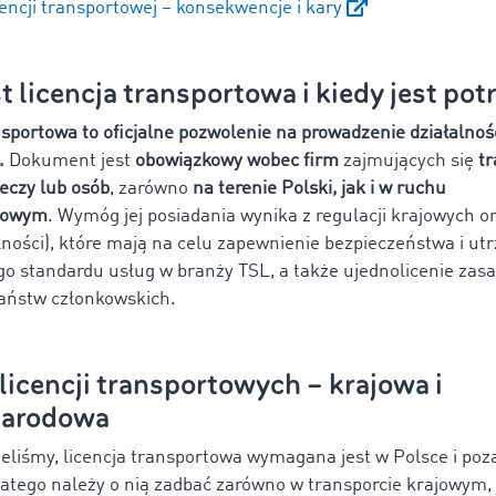
cencji transportowej – konsekwencje i kary
st licencja transportowa i kiedy jest po
nsportowa to oficjalne pozwolenie na prowadzenie działalnoś
.
Dokument jest
obowiązkowy wobec firm
zajmujących się
t
eczy lub osób
, zarówno
na terenie Polski, jak i w ruchu
dowym
. Wymóg jej posiadania wynika z regulacji krajowych o
lności), które mają na celu zapewnienie bezpieczeństwa i ut
o standardu usług w branży TSL, a także ujednolicenie zasa
aństw członkowskich.
licencji transportowych – krajowa i
narodowa
liśmy, licencja transportowa wymagana jest w Polsce i poza
latego należy o nią zadbać zarówno w transporcie krajowym, j