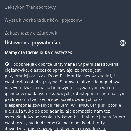
Leksykon Transportowy
Wyszukiwarka ładunków i pojazdów
Zakazy jazdy ciężarówek
Bezpieczeństwo
Firma
Historie sukcesu
Klienci pozyskują nowych klientów
Informacje prawne
Impressum
OWU