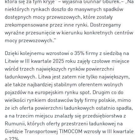
która się za tym kryje” – wyjaśnia Gunnar Gburek.– „Na
niektórych rynkach doszło do masywnych spadków
dostępnych mocy przewozowych, które zostały
zrekompensowane przez inne rynki. Dostrzegamy
wyraźne przesunięcie w kierunku konkretnych centrów
mocy przewozowych.”
Dzięki kolejnemu wzrostowi o 35% firmy z siedzibą na
Litwie w III kwartale 2025 roku zajęły czołowe miejsce
wśród trzech największych rynków powierzchni
ładunkowych. Litwa jest zatem nie tylko największym,
ale także najbardziej stabilnym oferentem wolnych
pojazdów na europejskim rynku spot. Drugim co do
wielkości rynkiem dostawców były firmy polskie, mimo
że ich oferta powierzchni ładunkowych ostatnio spadła,
a na trzecim miejscu znalazły się przedsiębiorstwa z
Rumunii, których oferty przestrzeni ładunkowej na
Giełdzie Transportowej TIMOCOM wzrosły w III kwartale
o 27%.