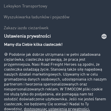
Leksykon Transportowy
Wyszukiwarka ładunków i pojazdów
Zakazy jazdy ciężarówek
Bezpieczeństwo
Firma
Historie sukcesu
Klienci pozyskują nowych klientów
Informacje prawne
Impressum
OWU