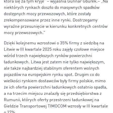
która się za tym kryje” – wyjaśnia Gunnar Gburek.– „Na
niektórych rynkach doszło do masywnych spadków
dostępnych mocy przewozowych, które zostały
zrekompensowane przez inne rynki. Dostrzegamy
wyraźne przesunięcie w kierunku konkretnych centrów
mocy przewozowych.”
Dzięki kolejnemu wzrostowi o 35% firmy z siedzibą na
Litwie w III kwartale 2025 roku zajęły czołowe miejsce
wśród trzech największych rynków powierzchni
ładunkowych. Litwa jest zatem nie tylko największym,
ale także najbardziej stabilnym oferentem wolnych
pojazdów na europejskim rynku spot. Drugim co do
wielkości rynkiem dostawców były firmy polskie, mimo
że ich oferta powierzchni ładunkowych ostatnio spadła,
a na trzecim miejscu znalazły się przedsiębiorstwa z
Rumunii, których oferty przestrzeni ładunkowej na
Giełdzie Transportowej TIMOCOM wzrosły w III kwartale
o 27%.