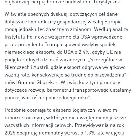
najbardziej cierpią branże: budowlana i turystyczna.
W świetle obecnych dyskusji dotyczących ceł dane
dotyczące koniunktury gospodarczej w całej Europie
mogą jednak ulec znacznym zmianom. Według analizy
Instytutu Ifo, nowe wzajemne cła USA wprowadzone
przez prezydenta Trumpa spowodowałyby spadek
niemieckiego eksportu do USA o 2,4%, gdyby UE nie
podjęła żadnych działań zaradczych. „Szczególnie w
Niemczech i Austrii, gdzie eksport odgrywa wyjątkowo
ważną rolę, konsekwencje są trudne do przewidzenia” –
mówi Gunnar Gburek. - „W związku z tym prognozy
dotyczące rozwoju barometru transportowego ustalamy
poniżej wartości z poprzedniego roku”.
Podobnie oceniają to eksperci logistyczni w swoim
raporcie rocznym, w którym nie uwzględniono jeszcze
wszystkich informacji celnych. Przewidywania na rok
2025 obejmują nominalny wzrost o 1,3%, ale w ujęciu