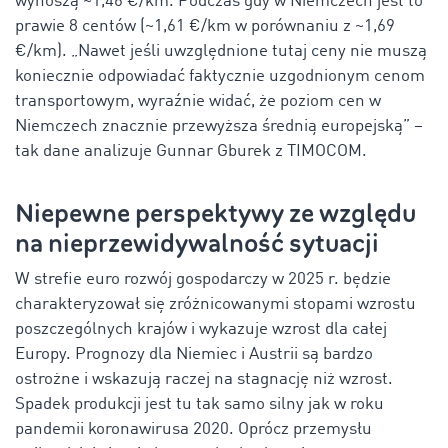
wynoszą ~1,46 €/km. Podczas gdy w Niemczech jest to
prawie 8 centów (~1,61 €/km w porównaniu z ~1,69
€/km). „Nawet jeśli uwzględnione tutaj ceny nie muszą
koniecznie odpowiadać faktycznie uzgodnionym cenom
transportowym, wyraźnie widać, że poziom cen w
Niemczech znacznie przewyższa średnią europejską” –
tak dane analizuje Gunnar Gburek z TIMOCOM.
Niepewne perspektywy ze względu
na nieprzewidywalność sytuacji
W strefie euro rozwój gospodarczy w 2025 r. będzie
charakteryzował się zróżnicowanymi stopami wzrostu
poszczególnych krajów i wykazuje wzrost dla całej
Europy. Prognozy dla Niemiec i Austrii są bardzo
ostrożne i wskazują raczej na stagnację niż wzrost.
Spadek produkcji jest tu tak samo silny jak w roku
pandemii koronawirusa 2020. Oprócz przemysłu