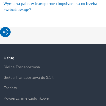
Wymiana palet w transporcie i logistyce: na co trzeba
zwrócić uwagę?
Usługi
Giełda Transportowa
Giełda Transportowa do 3,5 t
Frachty
Powierzchnie Ładunkowe