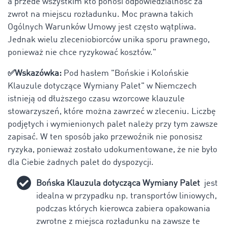
a przede wszystkim kto ponosi odpowiedzialność za
zwrot na miejscu rozładunku. Moc prawna takich
Ogólnych Warunków Umowy jest często wątpliwa.
Jednak wielu zleceniobiorców unika sporu prawnego,
ponieważ nie chce ryzykować kosztów."
✅Wskazówka:
Pod hasłem "Bońskie i Kolońskie
Klauzule dotyczące Wymiany Palet" w Niemczech
istnieją od dłuższego czasu wzorcowe klauzule
stowarzyszeń, które można zawrzeć w zleceniu. Liczbę
podjętych i wymienionych palet należy przy tym zawsze
zapisać. W ten sposób jako przewoźnik nie ponosisz
ryzyka, ponieważ zostało udokumentowane, że nie było
dla Ciebie żadnych palet do dyspozycji.
Bońska Klauzula dotycząca Wymiany Palet
jest
idealna w przypadku np. transportów liniowych,
podczas których kierowca zabiera opakowania
zwrotne z miejsca rozładunku na zawsze te