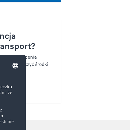
ncja
ransport?
zawierać zlecenia
ie zabezpieczyć środki
.