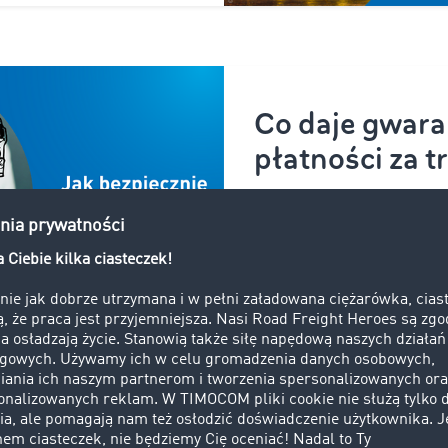
Co daje gwara
płatności za t
Sprawdź, jak bezpiecznie 
transportowe i jednocześn
finansowe na rozwój firmy
Więcej informacji