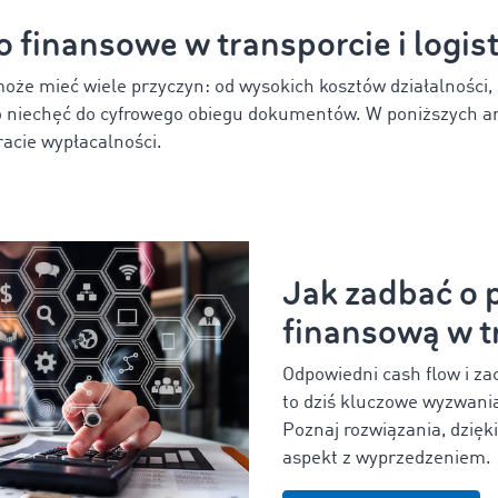
 finansowe w transporcie i logis
oże mieć wiele przyczyn: od wysokich kosztów działalności,
 po niechęć do cyfrowego obiegu dokumentów. W poniższych 
racie wypłacalności.
Jak zadbać o 
finansową w t
Odpowiedni cash flow i z
to dziś kluczowe wyzwania
Poznaj rozwiązania, dzięk
aspekt z wyprzedzeniem.