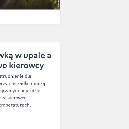
wką w upale a
wo kierowcy
utrudnienie dla
órzy nierzadko muszą
agrzanym pojeździe.
zeć kierowcę
temperaturach.