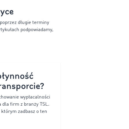
tyce
 poprzez długie terminy
artykułach podpowiadamy,
płynność
ransporcie?
achowanie wypłacalności
 dla firm z branży TSL.
i którym zadbasz o ten