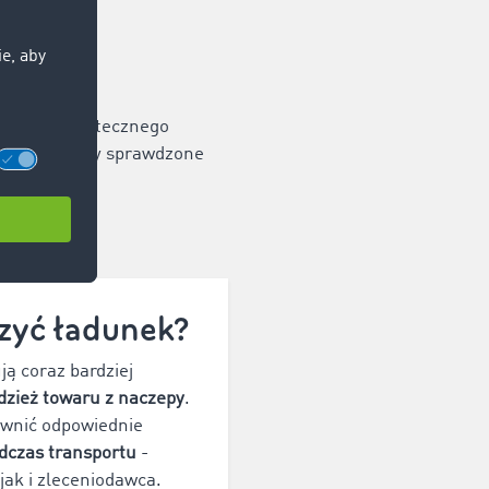
nku w
podstawy skutecznego
przedstawiamy sprawdzone
adunek.
zyć ładunek?
ją coraz bardziej
dzież towaru z naczepy
.
ewnić odpowiednie
dczas transportu
-
jak i zleceniodawca.