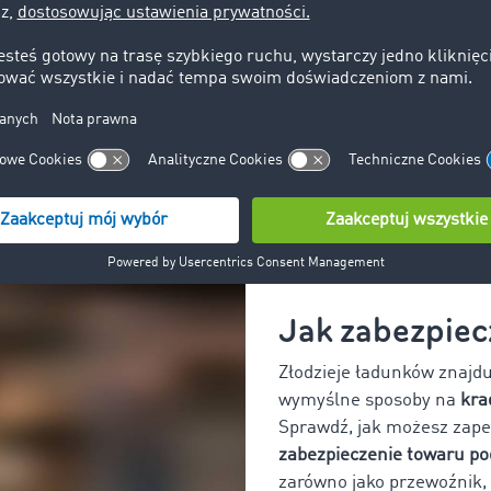
 kierowcy i zabezpieczenie ładu
a kierowcy oraz odpowiedniego zabezpieczenia ładunku to 
dbać, aby łańcuch dostaw przebiegał bez zakłóceń. Poniżej 
iom kierowcy w trasie oraz jak ubezpieczyć i zabezpieczyć ł
Jak zabezpiec
Złodzieje ładunków znajdu
wymyślne sposoby na
kra
Sprawdź, jak możesz zap
zabezpieczenie towaru po
zarówno jako przewoźnik, 