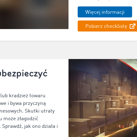
Więcej informacji
Pobierz checklistę
ubezpieczyć
 lub kradzież towaru
owe i bywa przyczyną
nesowych. Skutki utraty
u może złagodzić
 Sprawdź, jak ono działa i