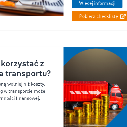
Więcej informacji
Pobierz checklistę
skorzystać z
a transportu?
ną wolniej niż koszty.
ing w transporcie może
nności finansowej.