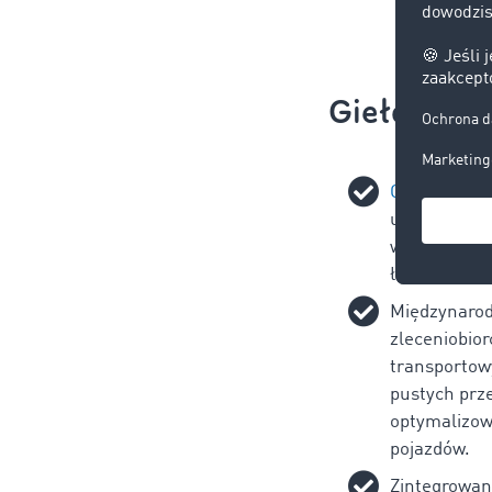
Giełda Tra
Giełda Tra
umożliwia fi
wyszukiwani
ładunków or
Międzynarod
zleceniobio
transportow
pustych prz
optymalizow
pojazdów.
Zintegrowan