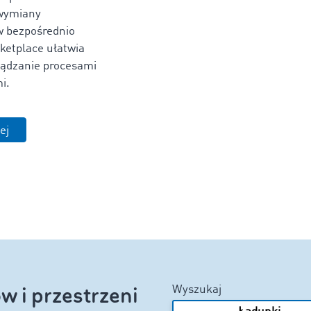
wymiany
 bezpośrednio
ketplace ułatwia
ządzanie procesami
i.
ej
w i przestrzeni
Wyszukaj