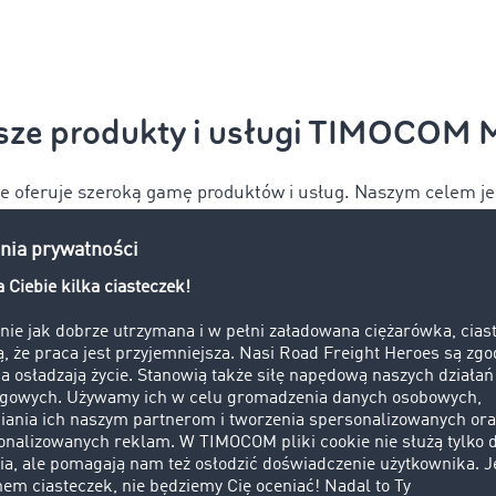
sze produkty i usługi TIMOCOM 
oferuje szeroką gamę produktów i usług. Naszym celem jest
 bezpieczną i prostą, aby nasi użytkownicy mogli łatwiej radzi
wyzwaniami.
Interfejsy (API)
Barometr Transportowy