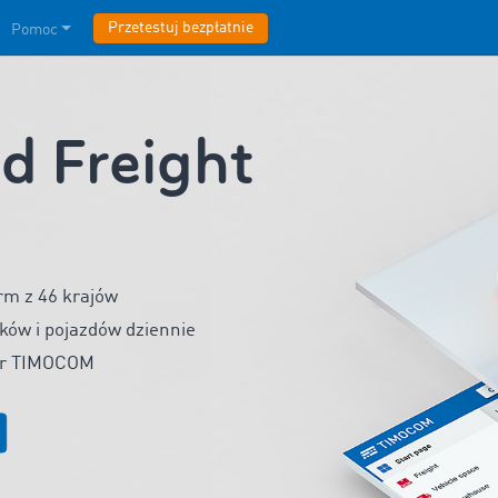
Przetestuj bezpłatnie
Pomoc
 Freight
rm z 46 krajów
ków i pojazdów dziennie
ger TIMOCOM