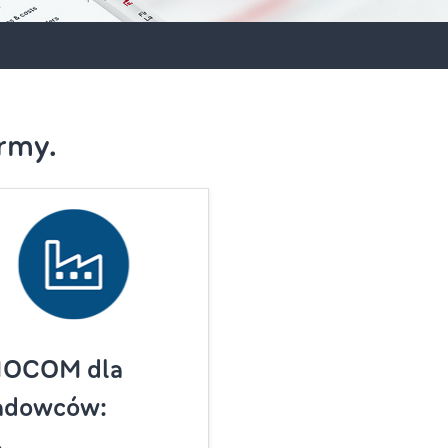
rmy.
MOCOM dla
adowców: