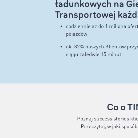
ładunkowych na Gie
Transportowej każd
codziennie aż do 1 miliona ofe
pojazdów
ok. 82% naszych Klientów przyd
ciągu zaledwie 15 minut
Co o T
Poznaj success stories kli
Przeczytaj, w jaki sposó