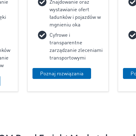
anie
Znajdowanie oraz
wystawianie ofert
ęki
ładunków i pojazdów w
mgnieniu oka
Cyfrowe i
transparentne
nków
zarządzanie zleceniami
anie
transportowymi
ów
Poznaj rozwiązania
Po