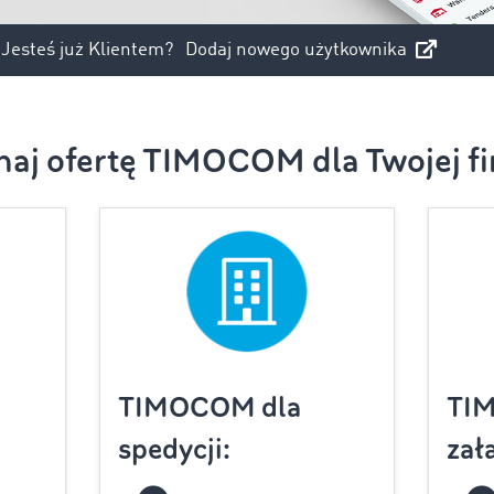
Jesteś już Klientem?
Dodaj nowego użytkownika
naj ofertę TIMOCOM dla Twojej fi
TIMOCOM dla
TI
spedycji:
zał