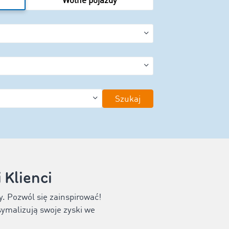
Wolne pojazdy
Szukaj
Klienci
y. Pozwól się zainspirować!
symalizują swoje zyski we