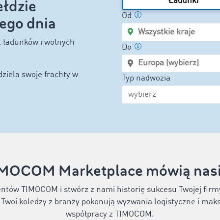
Ładunki
łdzie
Od
ego dnia
rt ładunków i wolnych
Do
ziela swoje frachty w
Typ nadwozia
IMOCOM Marketplace mówią nasi 
entów TIMOCOM i stwórz z nami historię sukcesu Twojej firm
b Twoi koledzy z branży pokonują wyzwania logistyczne i mak
współpracy z TIMOCOM.