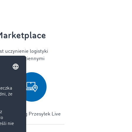
Marketplace
 uczynienie logistyki
ć sobie z codziennymi
Monitoring Przesyłek Live