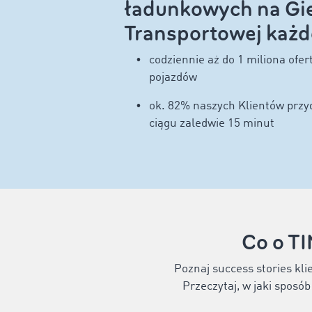
ładunkowych na Gie
Transportowej każd
codziennie aż do 1 miliona ofe
pojazdów
ok. 82% naszych Klientów przyd
ciągu zaledwie 15 minut
Co o T
Poznaj success stories kli
Przeczytaj, w jaki sposó