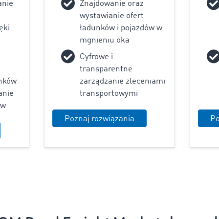
anie
Znajdowanie oraz
wystawianie ofert
ęki
ładunków i pojazdów w
mgnieniu oka
Cyfrowe i
transparentne
nków
zarządzanie zleceniami
anie
transportowymi
ów
Poznaj rozwiązania
Po