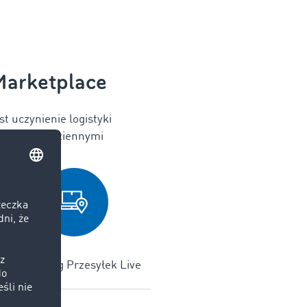
Marketplace
 uczynienie logistyki
ć sobie z codziennymi
Monitoring Przesyłek Live