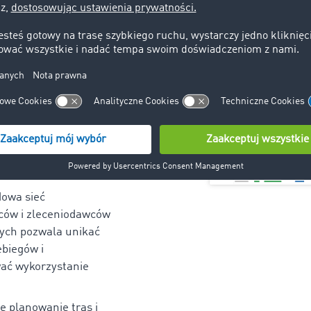
nsportowa
nsportowa TIMOCOM
rmom szybkie i łatwe
e i oferowanie
az wolnych pojazdów.
owa sieć
rców i zleceniodawców
ych pozwala unikać
ebiegów i
ać wykorzystanie
e planowanie tras i