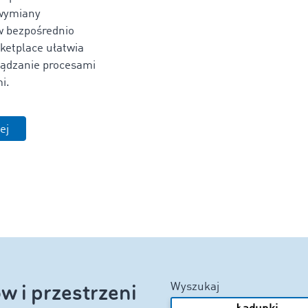
wymiany
 bezpośrednio
ketplace ułatwia
ządzanie procesami
i.
ej
w i przestrzeni
Wyszukaj