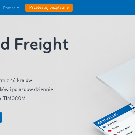
Przetestuj bezpłatnie
Pomoc
 Freight
rm z 46 krajów
ków i pojazdów dziennie
ger TIMOCOM