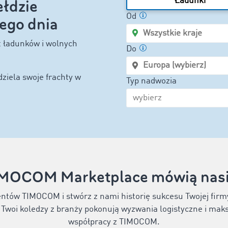
Ładunki
łdzie
Od
ego dnia
rt ładunków i wolnych
Do
ziela swoje frachty w
Typ nadwozia
IMOCOM Marketplace mówią nasi 
entów TIMOCOM i stwórz z nami historię sukcesu Twojej firm
b Twoi koledzy z branży pokonują wyzwania logistyczne i mak
współpracy z TIMOCOM.