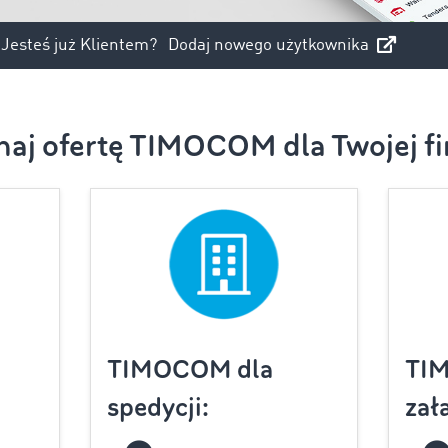
Jesteś już Klientem?
Dodaj nowego użytkownika
naj ofertę TIMOCOM dla Twojej fi
TIMOCOM dla
TI
spedycji:
zał