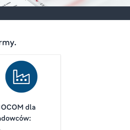
rmy.
MOCOM dla
adowców: