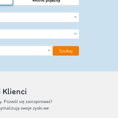
Wolne pojazdy
Szukaj
Klienci
y. Pozwól się zainspirować!
symalizują swoje zyski we