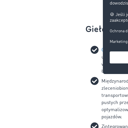
Giełda Tra
Giełda Tra
umożliwia fi
wyszukiwani
ładunków or
Międzynarod
zleceniobio
transportow
pustych prz
optymalizow
pojazdów.
Zintegrowan