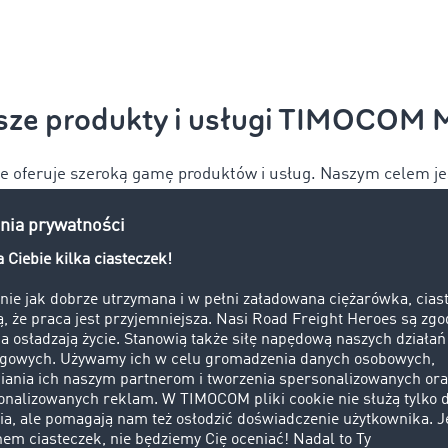
sze produkty i usługi TIMOCOM 
oferuje szeroką gamę produktów i usług. Naszym celem jest
 bezpieczną i prostą, aby nasi użytkownicy mogli łatwiej radzi
wyzwaniami.
Interfejsy (API)
Barometr Transportowy